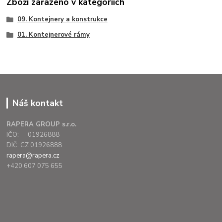
Zboží zařazeno v kategoriích
09. Kontejnery a konstrukce
01. Kontejnerové rámy
Náš kontakt
RAPERA GROUP s.r.o.
IČO: 01926888
DIČ: CZ 01926888
rapera@rapera.cz
+420 607 075 655