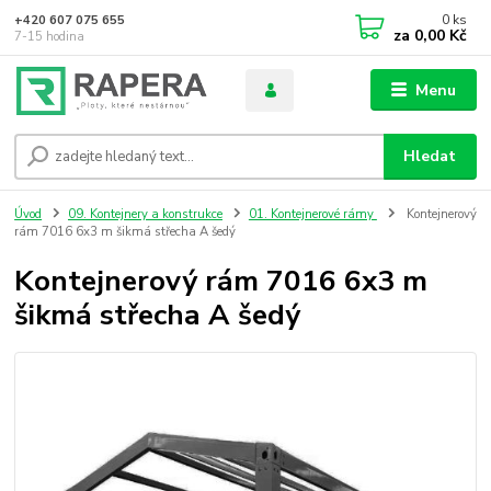
0
ks
+420 607 075 655
za
0,00 Kč
7-15 hodina
Menu
Hledat
Úvod
09. Kontejnery a konstrukce
01. Kontejnerové rámy
Kontejnerový
rám 7016 6x3 m šikmá střecha A šedý
Kontejnerový rám 7016 6x3 m
šikmá střecha A šedý