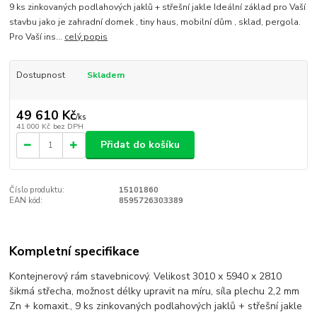
9 ks zinkovaných podlahových jaklů + střešní jakle Ideální základ pro Vaší
stavbu jako je zahradní domek , tiny haus, mobilní dům , sklad, pergola.
Pro Vaší ins...
celý popis
Dostupnost
Skladem
49 610 Kč
/
ks
41 000 Kč
bez DPH
Přidat do košíku
Číslo produktu:
15101860
EAN kód:
8595726303389
Kompletní specifikace
Kontejnerový rám stavebnicový. Velikost 3010 x 5940 x 2810
šikmá střecha, možnost délky upravit na míru, síla plechu 2,2 mm
Zn + komaxit., 9 ks zinkovaných podlahových jaklů + střešní jakle