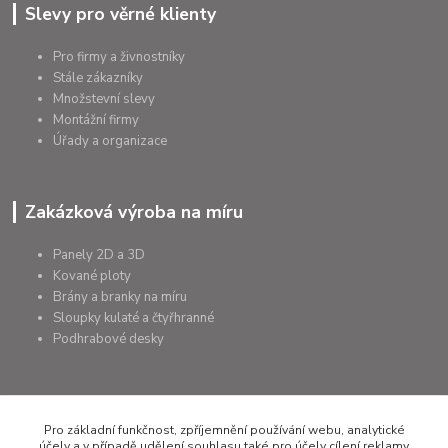
Slevy pro věrné klienty
Pro firmy a živnostníky
Stále zákazníky
Množstevní slevy
Montážní firmy
Úřady a organizace
Zakázková výroba na míru
Panely 2D a 3D
Kované ploty
Brány a branky na míru
Sloupky kulaté a čtyřhranné
Podhrabové desky
+420 607 075 655
Pro základní funkčnost, zpříjemnění používání webu, analytické
účely a v případě udělení souhlasu také pro účely cílení reklamy