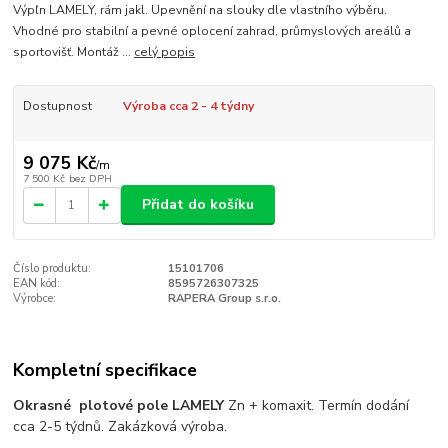
Výpľn LAMELY, rám jakl. Upevnění na slouky dle vlastního výběru.
Vhodné pro stabilní a pevné oplocení zahrad, průmyslových areálů a
sportovišť. Montáž ...
celý popis
Dostupnost
Výroba cca 2 - 4 týdny
9 075 Kč
/
m
7 500 Kč
bez DPH
Přidat do košíku
Číslo produktu:
15101706
EAN kód:
8595726307325
Výrobce:
RAPERA Group s.r.o.
Kompletní specifikace
Okrasné plotové pole LAMELY
Zn + komaxit. Termín dodání
cca 2-5 týdnů. Zakázková výroba.