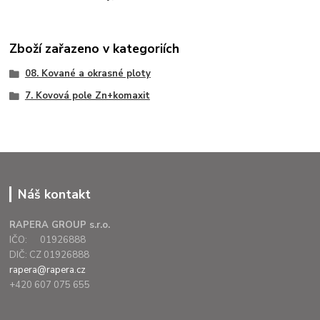
Zboží zařazeno v kategoriích
08. Kované a okrasné ploty
7. Kovová pole Zn+komaxit
Náš kontakt
RAPERA GROUP s.r.o.
IČO: 01926888
DIČ: CZ 01926888
rapera@rapera.cz
+420 607 075 655