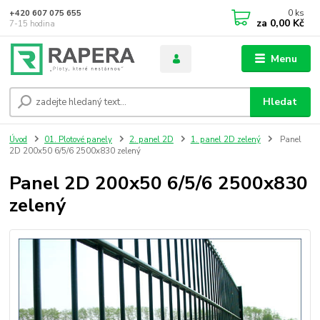
0
ks
+420 607 075 655
za
0,00 Kč
7-15 hodina
Menu
Hledat
Úvod
01. Plotové panely
2. panel 2D
1. panel 2D zelený
Panel
2D 200x50 6/5/6 2500x830 zelený
Panel 2D 200x50 6/5/6 2500x830
zelený