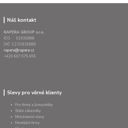
Náš kontakt
RAPERA GROUP s.r.o.
IČO: 01926888
DIČ: CZ 01926888
rapera@rapera.cz
+420 607 075 655
Slevy pro věrné klienty
Pro firmy a živnostníky
Stále zákazníky
Množstevní slevy
Montážní firmy