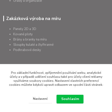
Úřady a organizace
Zakázková výroba na míru
Panely 2D a 3D
Kované ploty
Brány a branky na míru
Sloupky kulaté a čtyřhranné
Podhrabové desky
Pro základní funkčnost, zpříjemnění používání webu, analytické
+420 607 075 655
účely a v případě udělení souhlasu také pro účely cílení reklamy
využíváme soubory cookies. Nastavení vlastních preferencí
rapera@rapera.cz
cookies můžete kdykoli upravit odkazem ve spodní části stránek.
Souhlasím
Nastavení