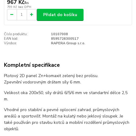
967 Kč
/
ks
799 Kč
bez DPH
Přidat do košíku
Číslo produktu:
10107008
EAN kód:
8595726300517
Výrobce:
RAPERA Group s.r.o.
Kompletní specifikace
Plotový 2D panel Zn+komaxit zelený bez prolisu.
Zpevnění vodorovným drátem síly 6 mm.
Velikost oka 200x50, síly drátů 6/5/6 mm ve standartní délce 2,5
m.
Vhodné pro stabilní a pevné oplocení zahrad, průmyslových
areálů a sportovišť. Montáž na kulatý nebo jeklový sloupek. Je
také používán pro stavbu kotců a mobilní rozdělení průmyslových
objektů.