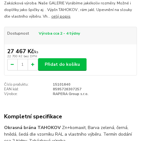
Zakázková výroba. Naše GALERIE Vyrábíme jakékoliv rozměry. Možné i
doplňky jako špičky aj. . Výpľn TAHOKOV , rám jakl. Upevnění na slouky
dle vlastního výběru. Vh...
celý popis
Dostupnost
Výroba cca 2 - 4 týdny
27 467 Kč
/
ks
22 700 Kč
bez DPH
Přidat do košíku
Číslo produktu:
15101640
EAN kód:
8595726307257
Výrobce:
RAPERA Group s.r.o.
Kompletní specifikace
Okrasná brána TAHOKOV
Zn+komaxit, Barva zelená, černá,
hnědá, šedá dle vzorníku RAL a vlastního výběru. Termín dodání
cca 2 týdny. Zakázková výroba.