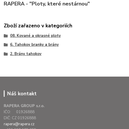
RAPERA - "Ploty, které nestárnou"
Zboží zařazeno v kategoriích
08. Kované a okrasné ploty
6. Tahokov branky a brány
2. Brány tahokov
Náš kontakt
RAPERA GROUP s.r.o.
IČO: 01926888
DIČ: CZ 01926888
rapera@rapera.cz