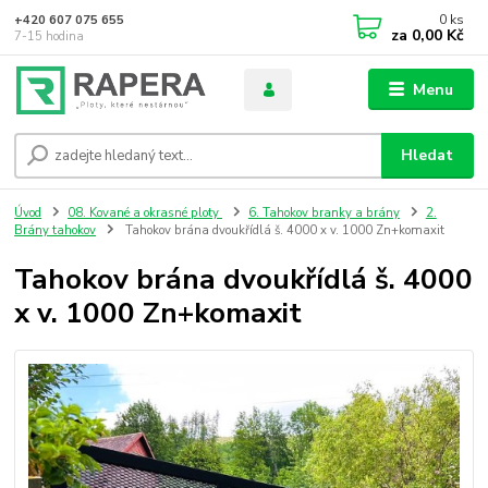
0
ks
+420 607 075 655
za
0,00 Kč
7-15 hodina
Menu
Hledat
Úvod
08. Kované a okrasné ploty
6. Tahokov branky a brány
2.
Brány tahokov
Tahokov brána dvoukřídlá š. 4000 x v. 1000 Zn+komaxit
Tahokov brána dvoukřídlá š. 4000
x v. 1000 Zn+komaxit