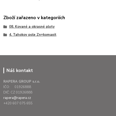
Zboží zařazeno v kategoriích
08. Kované a okrasné ploty
4. Tahokov pole Zn+komaxit
Náš kontakt
RAPERA GROUP s.r.o.
IČO: 01926888
DIČ: CZ 01926888
rapera@rapera.cz
+420 607 075 655