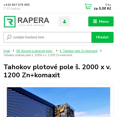
0
ks
+420 607 075 655
za
0,00 Kč
7-15 hodina
Menu
Hledat
Úvod
08. Kované a okrasné ploty
4. Tahokov pole Zn+komaxit
Tahokov plotové pole š. 2000 x v. 1200 Zn+komaxit
Tahokov plotové pole š. 2000 x v.
1200 Zn+komaxit