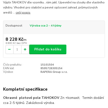
Výpľn TAHOKOV dle vzorníku , rám jakl. Upevnění na slouky dle vlastního
výběru. Vhodné pro stabilní a pevné oplocení zahrad, průmyslových
areálů ...
celý popis
Dostupnost
Výroba cca 2 - 4 týdny
8 228 Kč
/
m
6 800 Kč
bez DPH
Přidat do košíku
Číslo produktu:
15101504
EAN kód:
8595726305154
Výrobce:
RAPERA Group s.r.o.
Kompletní specifikace
Okrasné plotové pole TAHOKOV
Zn +komaxit. Termín dodání
cca 2-5 týdnů. Zakázková výroba.