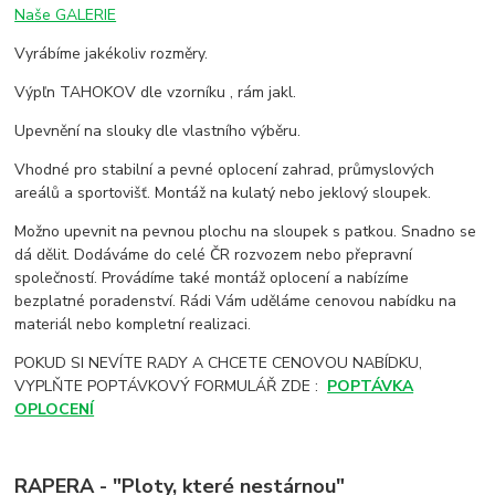
Naše GALERIE
Vyrábíme jakékoliv rozměry.
Výpľn TAHOKOV dle vzorníku , rám jakl.
Upevnění na slouky dle vlastního výběru.
Vhodné pro stabilní a pevné oplocení zahrad, průmyslových
areálů a sportovišť. Montáž na kulatý nebo jeklový sloupek.
Možno upevnit na pevnou plochu na sloupek s patkou. Snadno se
dá dělit. Dodáváme do celé ČR rozvozem nebo přepravní
společností. Provádíme také montáž oplocení a nabízíme
bezplatné poradenství. Rádi Vám uděláme cenovou nabídku na
materiál nebo kompletní realizaci.
POKUD SI NEVÍTE RADY A CHCETE CENOVOU NABÍDKU,
VYPLŇTE POPTÁVKOVÝ FORMULÁŘ ZDE :
POPTÁVKA
OPLOCENÍ
RAPERA - "Ploty, které nestárnou"