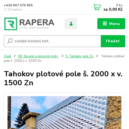
0
ks
+420 607 075 655
za
0,00 Kč
7-15 hodina
Menu
Hledat
Úvod
08. Kované a okrasné ploty
5. Tahokov pole Zn
Tahokov plotové
pole š. 2000 x v. 1500 Zn
Tahokov plotové pole š. 2000 x v.
1500 Zn