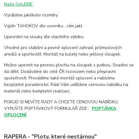
Naše GALERIE
Vyrábíme jakékoliv rozměry.
Výpľn TAHOKOV dle vzorníku , rám jakl.
Upevnění na slouky dle vlastního výběru.
Vhodné pro stabilní a pevné oplocení zahrad, průmyslových
areálů a sportovišť. Montáž na kulatý nebo jeklový sloupek.
Možno upevnit na pevnou plochu na sloupek s patkou. Snadno se
dá dělit. Dodáváme do celé ČR rozvozem nebo přepravní
společností. Provádíme také montáž oplocení a nabízíme
bezplatné poradenství. Rádi Vám uděláme cenovou nabídku na
materiál nebo kompletní realizaci.
POKUD SI NEVÍTE RADY A CHCETE CENOVOU NABÍDKU,
VYPLŇTE POPTÁVKOVÝ FORMULÁŘ ZDE :
POPTÁVKA
OPLOCENÍ
RAPERA - "Ploty, které nestárnou"