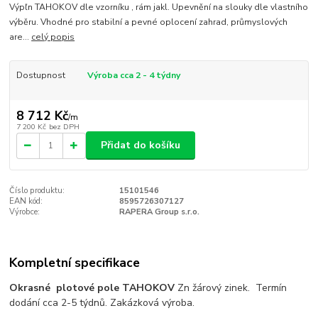
Výpľn TAHOKOV dle vzorníku , rám jakl. Upevnění na slouky dle vlastního
výběru. Vhodné pro stabilní a pevné oplocení zahrad, průmyslových
are...
celý popis
Dostupnost
Výroba cca 2 - 4 týdny
8 712 Kč
/
m
7 200 Kč
bez DPH
Přidat do košíku
Číslo produktu:
15101546
EAN kód:
8595726307127
Výrobce:
RAPERA Group s.r.o.
Kompletní specifikace
Okrasné plotové pole TAHOKOV
Zn žárový zinek. Termín
dodání cca 2-5 týdnů. Zakázková výroba.