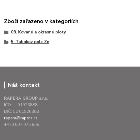
Zboží zařazeno v kategoriích
08. Kované a okrasné ploty
5. Tahokov pole Zn
Náš kontakt
RAPERA GROUP s.r.o.
IČO: 01926888
DIČ: CZ 01926888
rapera@rapera.cz
+420 607 075 655